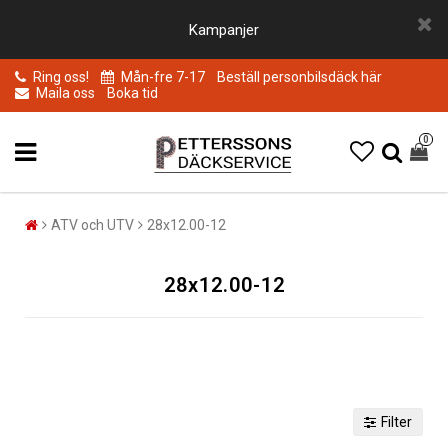
Kampanjer
Ring oss!
Mån-fre 7-17
Beställ personbilsdäck här
Maila oss
Boka tid
0
ATV och UTV
28x12.00-12
28x12.00-12
Filter