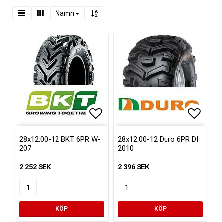
Namn
Lägg till i favoritlistan
Lägg ti
28x12.00-12 BKT 6PR W-
28x12.00-12 Duro 6PR DI
207
2010
2 252 SEK
2 396 SEK
KÖP
KÖP