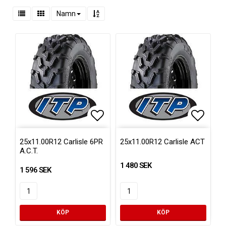
Namn
Lägg till i favoritlistan
Lägg ti
25x11.00R12 Carlisle 6PR
25x11.00R12 Carlisle ACT
A.C.T.
1 480 SEK
1 596 SEK
KÖP
KÖP