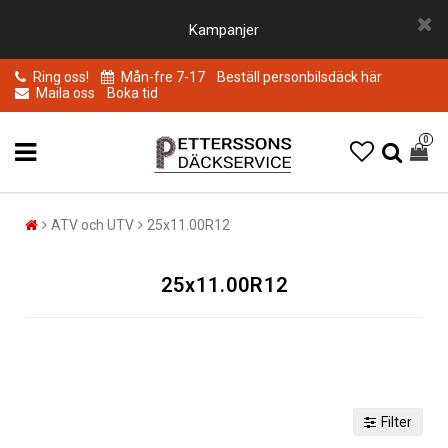
Kampanjer
Ring oss!
Mån-fre 7-17
Beställ personbilsdäck här
Maila oss
Boka tid
0
ATV och UTV
25x11.00R12
25x11.00R12
Filter