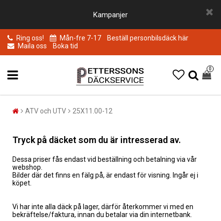
Kampanjer
Ring oss!
Mån-fre 7-17
Beställ personbilsdäck här
Maila oss
Boka tid
0
ATV och UTV
25X11.00-12
Tryck på däcket som du är intresserad av.
Dessa priser fås endast vid beställning och betalning via vår
webshop.
Bilder där det finns en fälg på, är endast för visning. Ingår ej i
köpet.
Vi har inte alla däck på lager, därför återkommer vi med en
bekräftelse/faktura, innan du betalar via din internetbank.