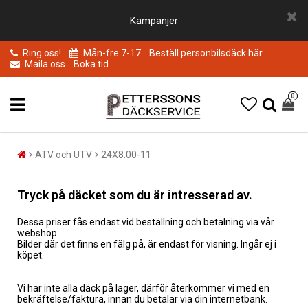
Kampanjer
Ring oss!
Mån-fre 7-17
Beställ personbilsdäck här
Maila oss
Boka tid
0
ATV och UTV
24X8.00-11
Tryck på däcket som du är intresserad av.
Dessa priser fås endast vid beställning och betalning via vår
webshop.
Bilder där det finns en fälg på, är endast för visning. Ingår ej i
köpet.
Vi har inte alla däck på lager, därför återkommer vi med en
bekräftelse/faktura, innan du betalar via din internetbank.