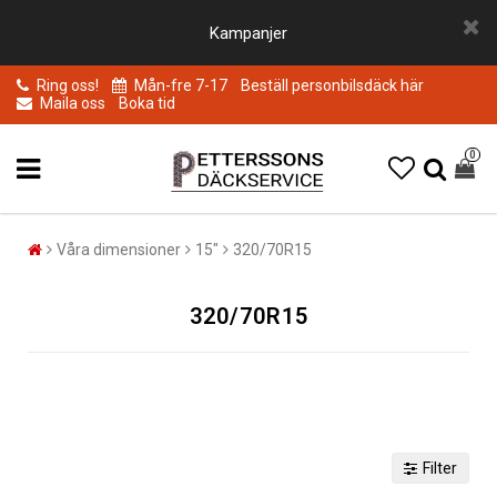
Kampanjer
Ring oss!
Mån-fre 7-17
Beställ personbilsdäck här
Maila oss
Boka tid
0
Våra dimensioner
15"
320/70R15
320/70R15
Filter