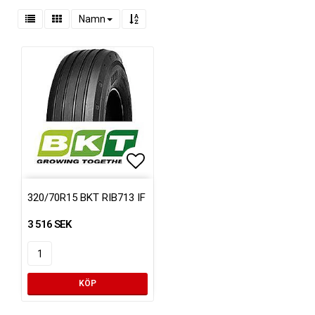
Namn
Lägg till i favoritlistan
320/70R15 BKT RIB713 IF
3 516 SEK
KÖP