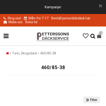
Kampanjer
Ring oss!
Mån-fre 7-17
Beställ personbilsdäck här
Maila oss
Boka tid
0
Twin, Skogsdäck
460/85-38
460/85-38
Filter