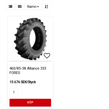
Namn
Lägg till i favoritlistan
Lägg till i favoritlistan
460/85-38 Alliance 333
FORES
15 676 SEK/Styck
KÖP