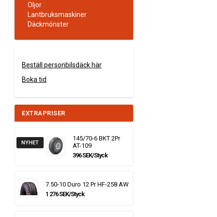
Oljor
Lantbruksmaskiner
Däckmönster
Beställ personbilsdäck här
Boka tid
EXTRAPRISER
145/70-6 BKT 2Pr
NYHET
AT-109
396 SEK/Styck
7.50-10 Duro 12 Pr HF-258 AW
1 276 SEK/Styck