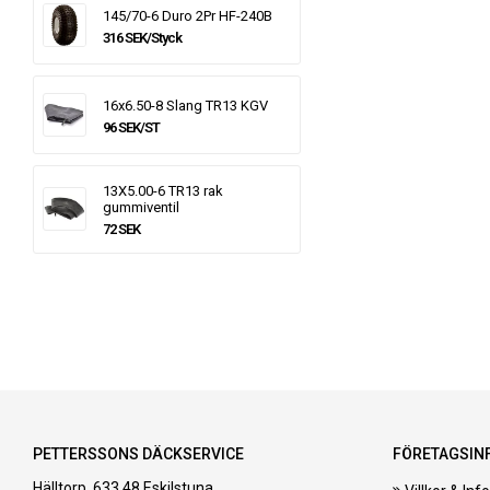
145/70-6 Duro 2Pr HF-240B
316 SEK/Styck
16x6.50-8 Slang TR13 KGV
96 SEK/ST
13X5.00-6 TR13 rak
gummiventil
72 SEK
PETTERSSONS DÄCKSERVICE
FÖRETAGSIN
Hälltorp, 633 48 Eskilstuna