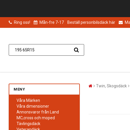
Ring oss!
Mån-fre 7-17
Beställ personbilsdäck här
Mai
Twin, Skogsdäck
MENY
Våra Märken
Våra dimensioner
Annonsvaror från Land
MC,cross och moped
Tävlingsdäck
Veterandäck