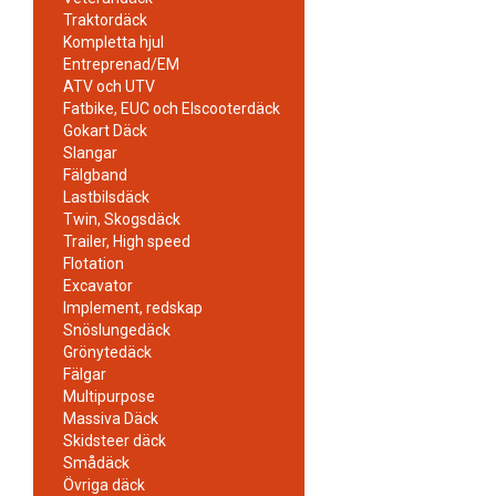
Traktordäck
Kompletta hjul
Entreprenad/EM
ATV och UTV
Fatbike, EUC och Elscooterdäck
Gokart Däck
Slangar
Fälgband
Lastbilsdäck
Twin, Skogsdäck
Trailer, High speed
Flotation
Excavator
Implement, redskap
Snöslungedäck
Grönytedäck
Fälgar
Multipurpose
Massiva Däck
Skidsteer däck
Smådäck
Övriga däck