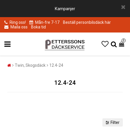
Kampanjer
Ring oss!
Mån-fre 7-17
Beställ personbilsdäck här
Maila oss
Boka tid
0
Twin, Skogsdäck
12.4-24
12.4-24
Filter