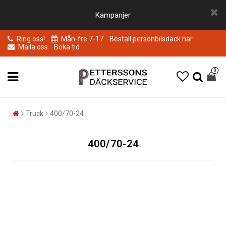
Kampanjer
Ring oss!
Mån-fre 7-17
Beställ personbilsdäck här
Maila oss
Boka tid
0
Truck
400/70-24
400/70-24