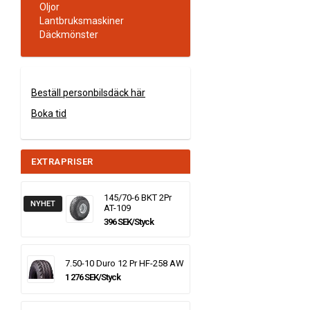
Oljor
Lantbruksmaskiner
Däckmönster
Beställ personbilsdäck här
Boka tid
EXTRAPRISER
145/70-6 BKT 2Pr
NYHET
AT-109
396 SEK/Styck
7.50-10 Duro 12 Pr HF-258 AW
1 276 SEK/Styck