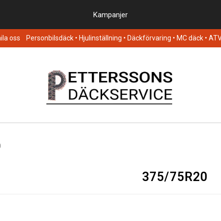
Kampanjer
la oss
Personbilsdäck
• Hjulinställning • Däckförvaring • MC däck • AT
0
375/75R20