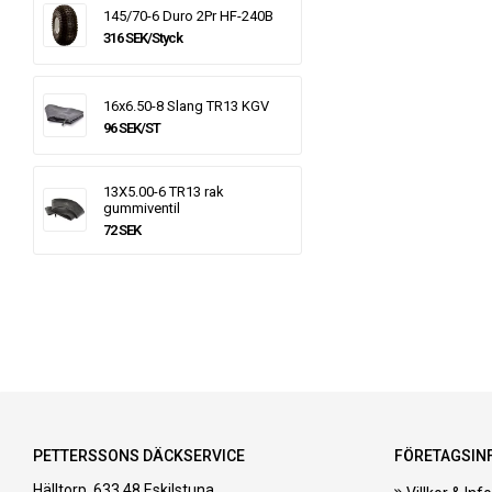
145/70-6 Duro 2Pr HF-240B
316 SEK/Styck
16x6.50-8 Slang TR13 KGV
96 SEK/ST
13X5.00-6 TR13 rak
gummiventil
72 SEK
PETTERSSONS DÄCKSERVICE
FÖRETAGSIN
Hälltorp, 633 48 Eskilstuna