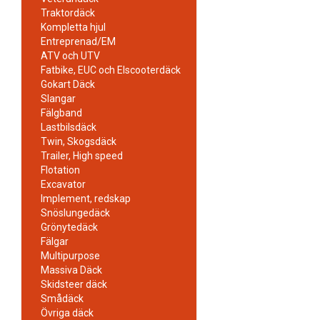
Traktordäck
Kompletta hjul
Entreprenad/EM
ATV och UTV
Fatbike, EUC och Elscooterdäck
Gokart Däck
Slangar
Fälgband
Lastbilsdäck
Twin, Skogsdäck
Trailer, High speed
Flotation
Excavator
Implement, redskap
Snöslungedäck
Grönytedäck
Fälgar
Multipurpose
Massiva Däck
Skidsteer däck
Smådäck
Övriga däck