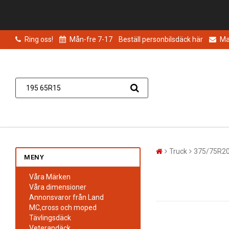
Ring oss!
Mån-fre 7-17
Beställ personbilsdäck här
Mai
Truck
375/75R2
MENY
Våra Märken
Våra dimensioner
Annonsvaror från Land
MC,cross och moped
Tävlingsdäck
Veterandäck