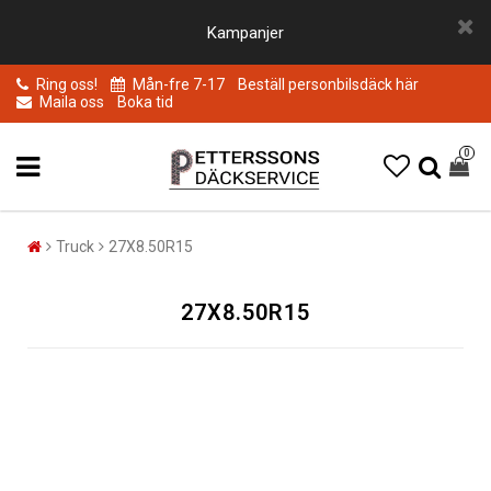
Kampanjer
Ring oss!
Mån-fre 7-17
Beställ personbilsdäck här
Maila oss
Boka tid
0
Truck
27X8.50R15
27X8.50R15