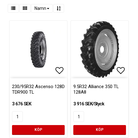
Namn
Lägg till i favoritlistan
Lägg ti
Lägg ti
230/95R32 Ascenso 128D
9.5R32 Alliance 350 TL
TDR900 TL
128A8
3 676 SEK
3 916 SEK/Styck
KÖP
KÖP