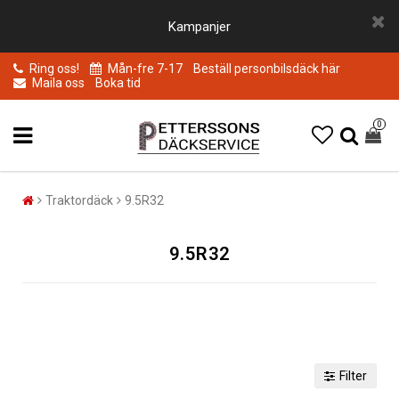
Kampanjer
Ring oss!
Mån-fre 7-17
Beställ personbilsdäck här
Maila oss
Boka tid
0
Traktordäck
9.5R32
9.5R32
Filter