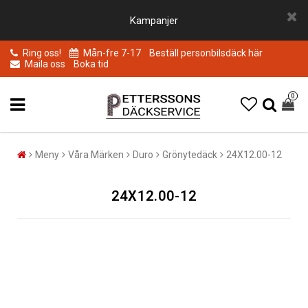
Kampanjer
Ring oss!
Mån-fre 7-17
Beställ personbilsdäck här
Maila oss
Boka tid
0
Meny
Våra Märken
Duro
Grönytedäck
24X12.00-12
24X12.00-12