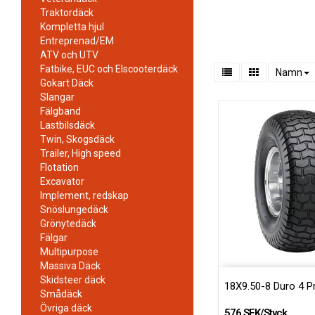
Traktordäck
Kompletta hjul
Entreprenad/EM
ATV och UTV
Fatbike, EUC och Elscooterdäck
Namn
Gokart Däck
Slangar
Fälgband
Lastbilsdäck
Twin, Skogsdäck
Trailer, High speed
Flotation
Excavator
Implement, redskap
Snöslungedäck
Grönytedäck
Fälgar
Multipurpose
Massiva Däck
Skidsteer däck
18X9.50-8 Duro 4 P
Smådäck
Övriga däck
576 SEK/Styck