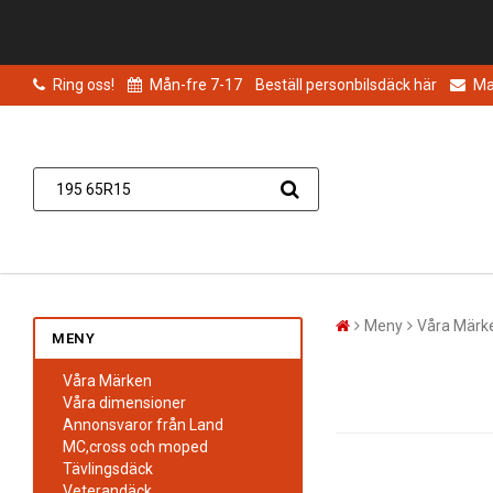
Ring oss!
Mån-fre 7-17
Beställ personbilsdäck här
Mai
Meny
Våra Märk
MENY
Våra Märken
Våra dimensioner
Annonsvaror från Land
MC,cross och moped
Tävlingsdäck
Veterandäck