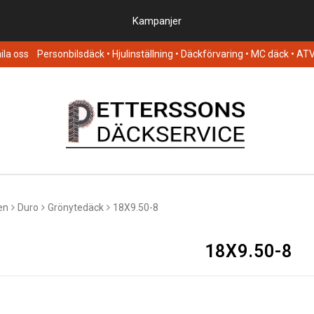
Kampanjer
la oss
Personbilsdäck
• Hjulinställning • Däckförvaring • MC däck • AT
en
Duro
Grönytedäck
18X9.50-8
18X9.50-8