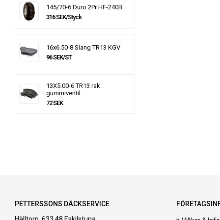
145/70-6 Duro 2Pr HF-240B
316 SEK/Styck
16x6.50-8 Slang TR13 KGV
96 SEK/ST
13X5.00-6 TR13 rak
gummiventil
72 SEK
PETTERSSONS DÄCKSERVICE
FÖRETAGSIN
Hälltorp, 633 48 Eskilstuna