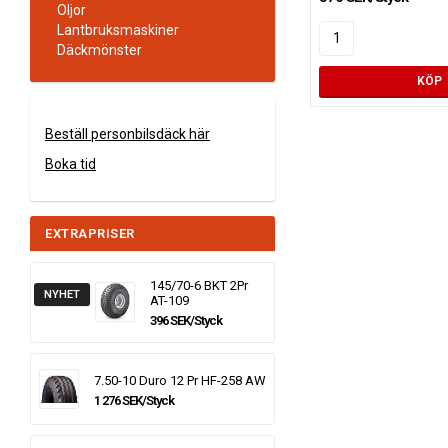
Oljor
Lantbruksmaskiner
Däckmönster
KÖP
Beställ personbilsdäck här
Boka tid
EXTRAPRISER
145/70-6 BKT 2Pr
NYHET
AT-109
396 SEK/Styck
7.50-10 Duro 12 Pr HF-258 AW
1 276 SEK/Styck