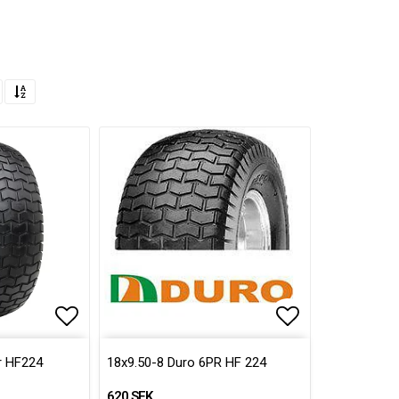
Lägg till i favoritlistan
Lägg till i fa
r HF224
18x9.50-8 Duro 6PR HF 224
620 SEK