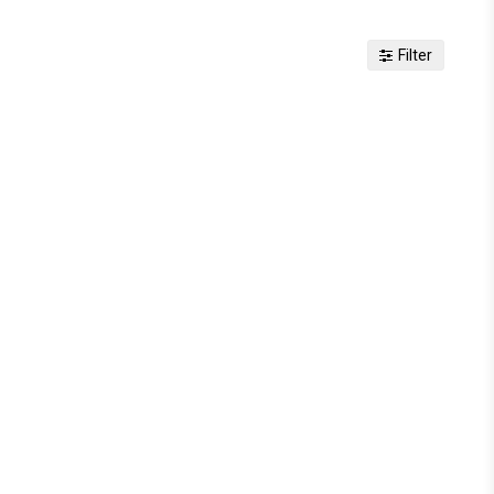
Filter
voritlistan