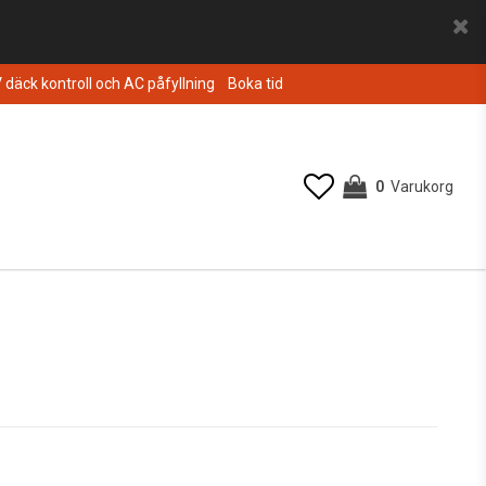
V däck kontroll och AC påfyllning
Boka tid
0
Varukorg
Din varukorg är tom