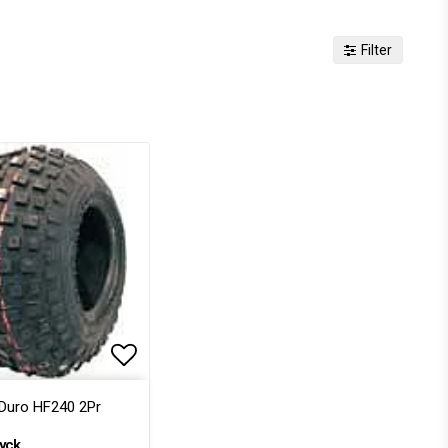
Filter
voritlistan
Lägg till i favoritlistan
Duro HF240 2Pr
yck