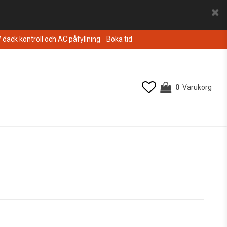
V däck kontroll och AC påfyllning
Boka tid
0
Varukorg
Din varukorg är tom