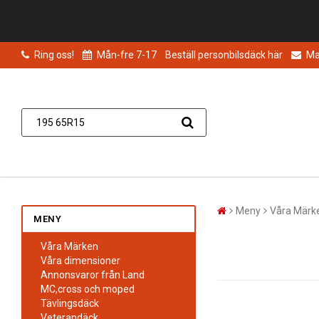
Ring oss!
Mån-fre 7-17
Beställ personbilsdäck här
Mai
Meny
Våra Märk
MENY
Våra Märken
Våra dimensioner
Annonsvaror från Land
MC,cross och moped
Tävlingsdäck
Veterandäck