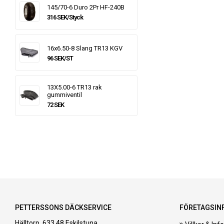
145/70-6 Duro 2Pr HF-240B
316 SEK/Styck
16x6.50-8 Slang TR13 KGV
96 SEK/ST
13X5.00-6 TR13 rak
gummiventil
72 SEK
PETTERSSONS DÄCKSERVICE
FÖRETAGSIN
Hälltorp, 633 48 Eskilstuna