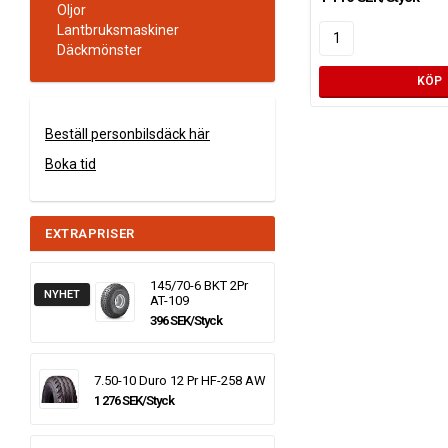
Oljor
Lantbruksmaskiner
Däckmönster
KÖP
Beställ personbilsdäck här
Boka tid
EXTRAPRISER
145/70-6 BKT 2Pr
NYHET
AT-109
396 SEK/Styck
7.50-10 Duro 12 Pr HF-258 AW
1 276 SEK/Styck