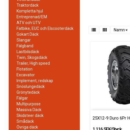
Traktordäck
Kompletta hjul
Entreprenad/EM
ATV och UTV
Fatbike, EUC och Elscooterdäck
Namn
Gokart Däck
Slangar
Fälgband
Lastbilsdäck
Twin, Skogsdäck
Trailer, High speed
Flotation
Excavator
Implement, redskap
Snöslungedäck
Grönytedäck
Fälgar
Multipurpose
Massiva Däck
Skidsteer däck
25X12-9 Duro 6Pr 
Smådäck
Övriga däck
1 116 SEK/Styck