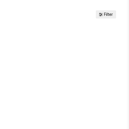
Filter
voritlistan