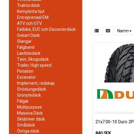
Traktordäck
Kompletta hjul
Entreprenad/EM
ATV och UTV
Fatbike, EUC och Elscooterdäck
Namn
Gokart Däck
Slangar
Fälgband
Lastbilsdäck
Twin, Skogsdäck
Trailer, High speed
Flotation
Excavator
Implement, redskap
Snöslungedäck
Grönytedäck
Fälgar
Multipurpose
Massiva Däck
Skidsteer däck
21x7.00-10 Duro 2P
Smådäck
Övriga däck
840 SEK