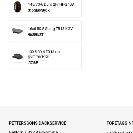
145/70-6 Duro 2Pr HF-240B
316 SEK/Styck
16x6.50-8 Slang TR13 KGV
96 SEK/ST
13X5.00-6 TR13 rak
gummiventil
72 SEK
PETTERSSONS DÄCKSERVICE
FÖRETAGSIN
Hälltorp, 633 48 Eskilstuna