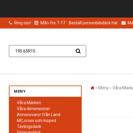
Ring oss!
Mån-fre 7-17
Beställ personbilsdäck här
Mai
Meny
Våra Märk
MENY
Våra Märken
Våra dimensioner
Annonsvaror från Land
MC,cross och moped
Tävlingsdäck
Veterandäck