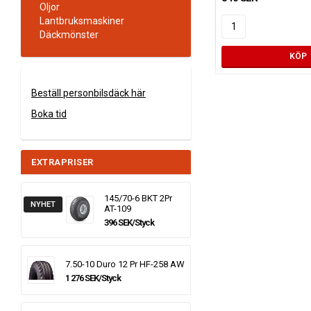
Oljor
Lantbruksmaskiner
Däckmönster
KÖP
Beställ personbilsdäck här
Boka tid
EXTRAPRISER
145/70-6 BKT 2Pr
NYHET
AT-109
396 SEK/Styck
7.50-10 Duro 12 Pr HF-258 AW
1 276 SEK/Styck