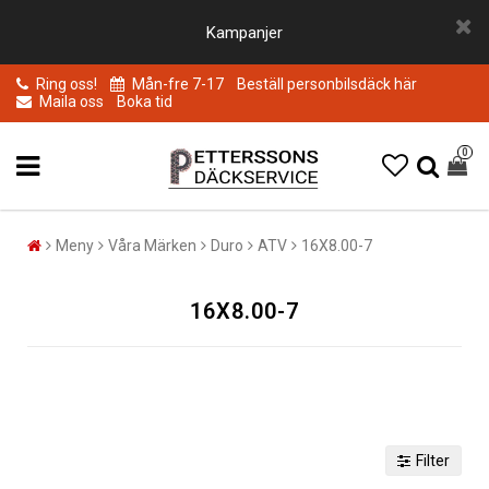
Kampanjer
Ring oss!
Mån-fre 7-17
Beställ personbilsdäck här
Maila oss
Boka tid
0
Meny
Våra Märken
Duro
ATV
16X8.00-7
16X8.00-7
Filter