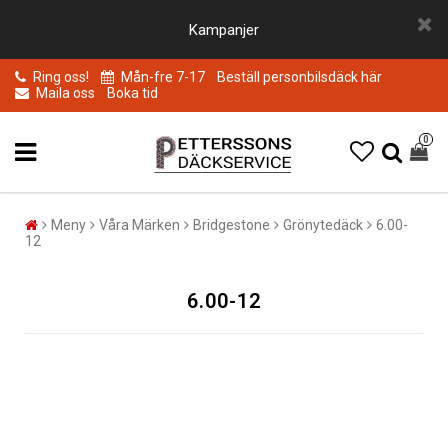
Kampanjer
Ring oss!
Mån-fre 7-17
Beställ personbilsdäck här
Maila oss
Boka tid
0
Meny
Våra Märken
Bridgestone
Grönytedäck
6.00-
12
6.00-12