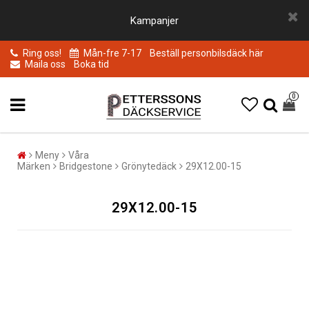
Kampanjer
Ring oss!
Mån-fre 7-17
Beställ personbilsdäck här
Maila oss
Boka tid
0
Meny
Våra
Märken
Bridgestone
Grönytedäck
29X12.00-15
29X12.00-15