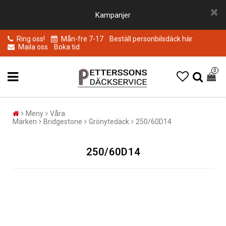
Kampanjer
Ring oss!
Mån-fre 7-17
Beställ personbilsdäck här
Maila oss
Boka tid
0
Meny
Våra
Märken
Bridgestone
Grönytedäck
250/60D14
250/60D14