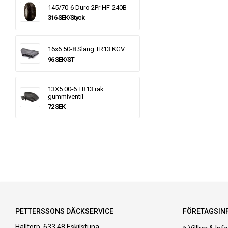
145/70-6 Duro 2Pr HF-240B
316 SEK/Styck
16x6.50-8 Slang TR13 KGV
96 SEK/ST
13X5.00-6 TR13 rak
gummiventil
72 SEK
PETTERSSONS DÄCKSERVICE
FÖRETAGSIN
Hälltorp, 633 48 Eskilstuna