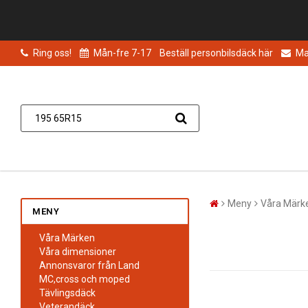
Ring oss!
Mån-fre 7-17
Beställ personbilsdäck här
Mai
Meny
Våra Märk
MENY
Våra Märken
Våra dimensioner
Annonsvaror från Land
MC,cross och moped
Tävlingsdäck
Veterandäck