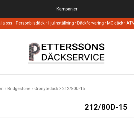
Kampanjer
la oss
Personbilsdäck
• Hjulinställning • Däckförvaring • MC däck • AT
en
Bridgestone
Grönytedäck
212/80D-15
212/80D-15