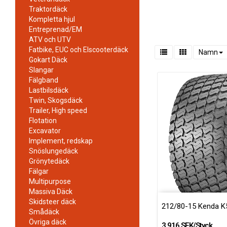
Traktordäck
Kompletta hjul
Entreprenad/EM
ATV och UTV
Fatbike, EUC och Elscooterdäck
Namn
Gokart Däck
Slangar
Fälgband
Lastbilsdäck
Twin, Skogsdäck
Trailer, High speed
Flotation
Excavator
Implement, redskap
Snöslungedäck
Grönytedäck
Fälgar
Multipurpose
Massiva Däck
Skidsteer däck
212/80-15 Kenda K
Smådäck
Övriga däck
3 916 SEK/Styck