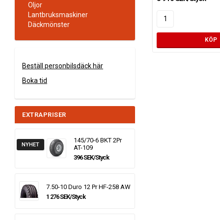
Oljor
Lantbruksmaskiner
Däckmönster
KÖP
Beställ personbilsdäck här
Boka tid
EXTRAPRISER
145/70-6 BKT 2Pr
NYHET
AT-109
396 SEK/Styck
7.50-10 Duro 12 Pr HF-258 AW
1 276 SEK/Styck