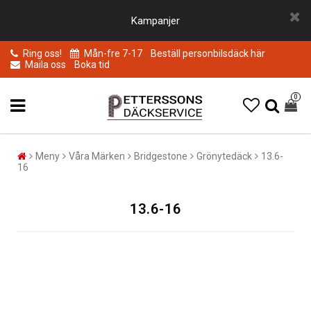
Kampanjer
Ring oss!
Mån-fre 7-17
Beställ personbilsdäck här
Maila oss
Boka tid
0
Meny
Våra Märken
Bridgestone
Grönytedäck
13.6-
16
13.6-16