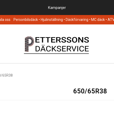
Kampanjer
la oss
Personbilsdäck
• Hjulinställning • Däckförvaring • MC däck • AT
0/65R38
650/65R38