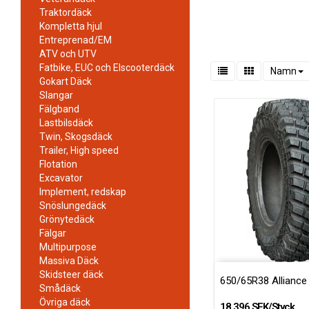
Traktordäck
Kompletta hjul
Entreprenad/EM
ATV och UTV
Fatbike, EUC och Elscooterdäck
Namn
Gokart Däck
Slangar
Fälgband
Lastbilsdäck
Twin, Skogsdäck
Trailer, High speed
Flotation
Excavator
Implement, redskap
Snöslungedäck
Grönytedäck
Fälgar
Multipurpose
Massiva Däck
Skidsteer däck
650/65R38 Alliance
Smådäck
Övriga däck
18 396 SEK/Styck