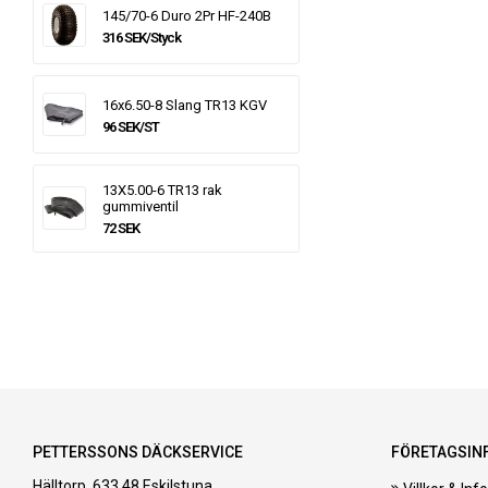
145/70-6 Duro 2Pr HF-240B
316 SEK/Styck
16x6.50-8 Slang TR13 KGV
96 SEK/ST
13X5.00-6 TR13 rak
gummiventil
72 SEK
PETTERSSONS DÄCKSERVICE
FÖRETAGSIN
Hälltorp, 633 48 Eskilstuna