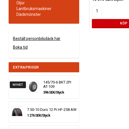
Oljor
Lantbruksmaskiner
Däckmönster
KÖP
Beställ personbilsdäck här
Boka tid
EXTRAPRISER
145/70-6 BKT 2Pr
NYHET
AT-109
396 SEK/Styck
7.50-10 Duro 12 Pr HF-258 AW
1 276 SEK/Styck