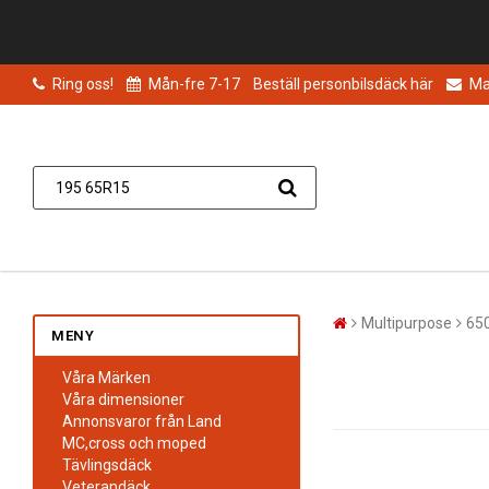
Ring oss!
Mån-fre 7-17
Beställ personbilsdäck här
Mai
Multipurpose
65
MENY
Våra Märken
Våra dimensioner
Annonsvaror från Land
MC,cross och moped
Tävlingsdäck
Veterandäck