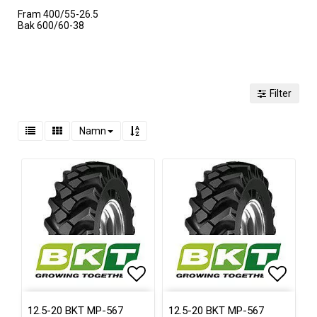
Fram 400/55-26.5
Bak 600/60-38
Filter
Namn
Lägg till i favoritlistan
Lägg ti
12.5-20 BKT MP-567
12.5-20 BKT MP-567