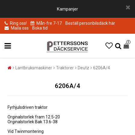
Kampanjer
Ring oss!
Mån-fre 7-17
Beställ personbilsdäck här
Maila oss
Boka tid
0
Lantbruksmaskiner
Traktorer
Deutz
6206A/4
6206A/4
Fyrhjulsdriven traktor
Orginalstorlek fram 12.5-20
Orginalstorlek Bak 13.6-38
Vid Twinmontering