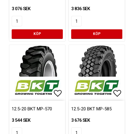
3 076 SEK
3 836 SEK
KÖP
KÖP
Lägg till i favoritlistan
Lägg ti
12.5-20 BKT MP-570
12.5-20 BKT MP-585
3 544 SEK
3 676 SEK