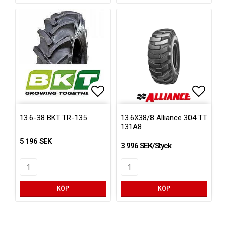
Lägg till i favoritlistan
Lägg ti
13.6-38 BKT TR-135
13.6X38/8 Alliance 304 TT
131A8
5 196 SEK
3 996 SEK/Styck
KÖP
KÖP