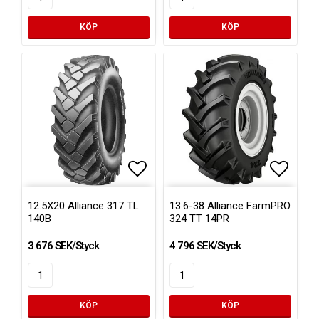
KÖP
KÖP
Lägg till i favoritlistan
Lägg ti
12.5X20 Alliance 317 TL
13.6-38 Alliance FarmPRO
140B
324 TT 14PR
3 676 SEK/Styck
4 796 SEK/Styck
KÖP
KÖP