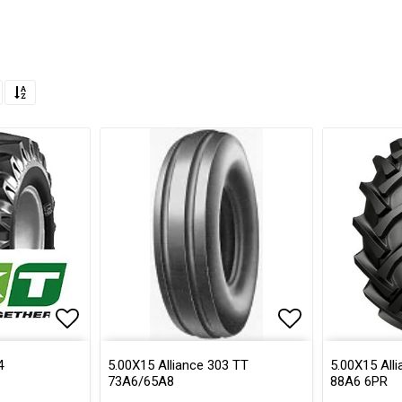
Lägg till i favoritlistan
Lägg till i fa
4
5.00X15 Alliance 303 TT
5.00X15 All
73A6/65A8
88A6 6PR