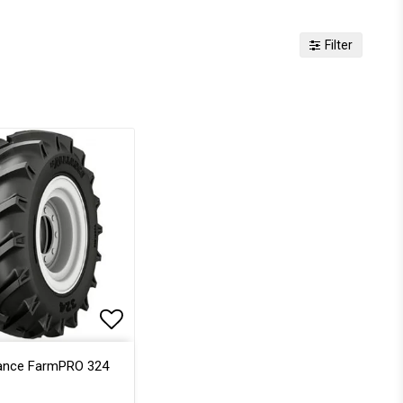
Filter
voritlistan
Lägg till i favoritlistan
iance FarmPRO 324