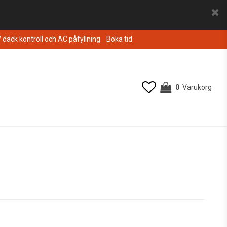
V däck kontroll och AC påfyllning
Boka tid
0
Varukorg
Din varukorg är tom