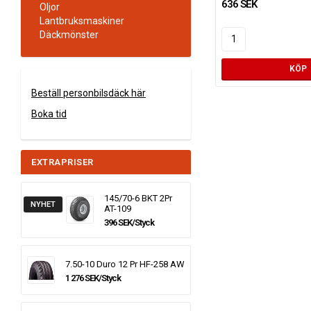
636 SEK
Oljor
Lantbruksmaskiner
Däckmönster
KÖP
Beställ personbilsdäck här
Boka tid
EXTRAPRISER
145/70-6 BKT 2Pr
NYHET
AT-109
396 SEK/Styck
7.50-10 Duro 12 Pr HF-258 AW
1 276 SEK/Styck