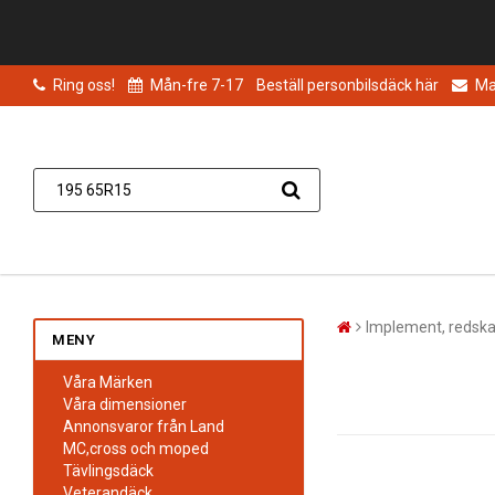
Ring oss!
Mån-fre 7-17
Beställ personbilsdäck här
Mai
Implement, redsk
MENY
Våra Märken
Våra dimensioner
Annonsvaror från Land
MC,cross och moped
Tävlingsdäck
Veterandäck