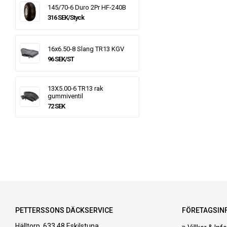
145/70-6 Duro 2Pr HF-240B
316 SEK/Styck
16x6.50-8 Slang TR13 KGV
96 SEK/ST
13X5.00-6 TR13 rak
gummiventil
72 SEK
PETTERSSONS DÄCKSERVICE
FÖRETAGSIN
Hälltorp, 633 48 Eskilstuna