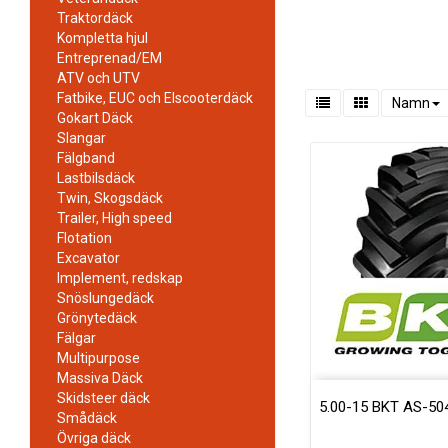
Traktordäck
Kompletta hjul
Entreprenad/EM
ATV och UTV
Fatbike, EUC och Elscooterdäck
Namn
Gokart Däck
Slangar
Fälgband
Lastbilsdäck
Twin, Skogsdäck
Trailer, High speed
Flotation
Excavator
Implement, redskap
Snöslungedäck
Grönytedäck
Fälgar
Multipurpose
Massiva Däck
Skidsteer däck
5.00-15 BKT AS-50
Smådäck
Övriga däck