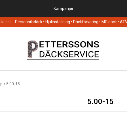
Kampanjer
la oss
Personbilsdäck
• Hjulinställning • Däckförvaring • MC däck • AT
ap
5.00-15
5.00-15