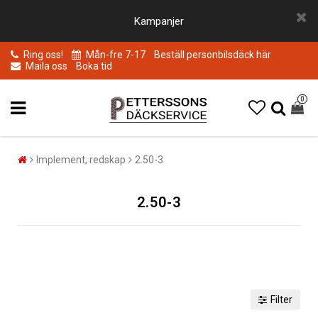
Kampanjer
Ring oss!
Mån-fre 7-17
Beställ personbilsdäck här
Maila oss
Boka tid
0
Implement, redskap
2.50-3
2.50-3
Filter