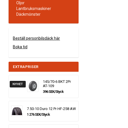
Oljor
Lantbruksmaskiner
Däckmönster
Beställ personbilsdäck här
Boka tid
EXTRAPRISER
145/70-6 BKT 2Pr
NYHET
AT-109
396 SEK/Styck
7.50-10 Duro 12 Pr HF-258 AW
1 276 SEK/Styck