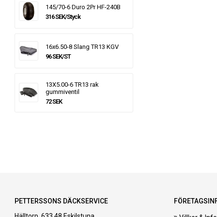
145/70-6 Duro 2Pr HF-240B
316 SEK/Styck
16x6.50-8 Slang TR13 KGV
96 SEK/ST
13X5.00-6 TR13 rak
gummiventil
72 SEK
PETTERSSONS DÄCKSERVICE
FÖRETAGSIN
Hälltorp, 633 48 Eskilstuna