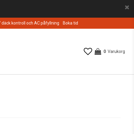
V däck kontroll och AC påfyllning
Boka tid
0
Varukorg
Din varukorg är tom