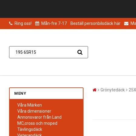
Ring oss!
Mån-fre 7-17
Beställ personbilsdäck här
Mai
Grönytedäck
25X
MENY
Våra Märken
Våra dimensioner
Annonsvaror från Land
MC,cross och moped
Tävlingsdäck
Veterandäck