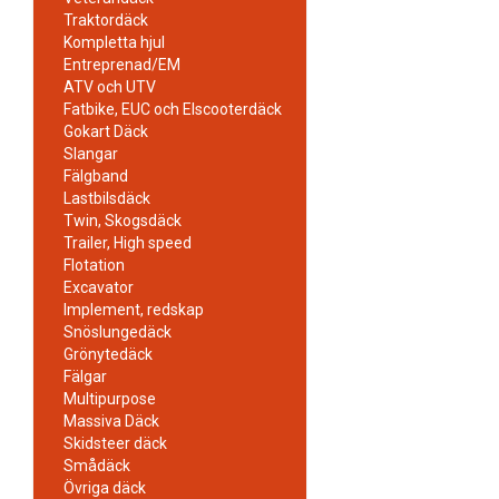
Traktordäck
Kompletta hjul
Entreprenad/EM
ATV och UTV
Fatbike, EUC och Elscooterdäck
Gokart Däck
Slangar
Fälgband
Lastbilsdäck
Twin, Skogsdäck
Trailer, High speed
Flotation
Excavator
Implement, redskap
Snöslungedäck
Grönytedäck
Fälgar
Multipurpose
Massiva Däck
Skidsteer däck
Smådäck
Övriga däck