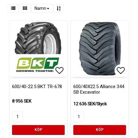
Namn
Lägg till i favoritlistan
Lägg ti
Lägg ti
600/40-22.5 BKT TR-678
600/40X22.5 Alliance 344
SB Excavator
8 956 SEK
12 636 SEK/Styck
KÖP
KÖP