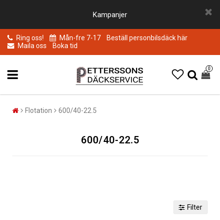
Kampanjer
Ring oss!
Mån-fre 7-17
Beställ personbilsdäck här
Maila oss
Boka tid
0
Flotation
600/40-22.5
600/40-22.5
Filter