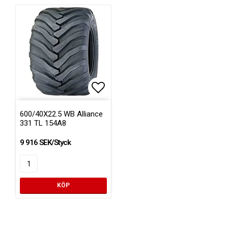
Lägg till i favoritlistan
600/40X22.5 WB Alliance
331 TL 154A8
9 916 SEK/Styck
KÖP