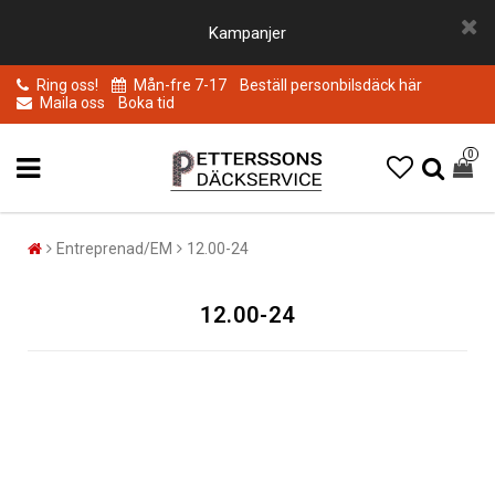
Kampanjer
Ring oss!
Mån-fre 7-17
Beställ personbilsdäck här
Maila oss
Boka tid
0
Entreprenad/EM
12.00-24
12.00-24