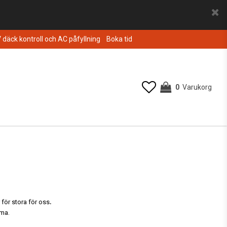
V däck kontroll och AC påfyllning
Boka tid
0
Varukorg
Din varukorg är tom
.
 för stora för oss
mma.