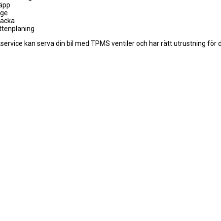
läpp
age
täcka
attenplaning
service kan serva din bil med TPMS ventiler och har rätt utrustning för d