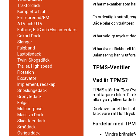
Vi har mekaniker som kan
Traktordäck
Kompletta hjul
En ordentlig kontroll, r
Entreprenad/EM
Både bilar och traktorer.
ATV och UTV
Fatbike, EUC och Elscooterdäck
Gokart Däck
Vi har väldigt mycket däc
Slangar
Fälgband
Vi har även däckhotell fö
Lastbilsdäck
Balansering kan vi utför
Twin, Skogsdäck
Trailer, High speed
TPMS-Ventiler
Flotation
Excavator
Vad är TPMS?
Implement, redskap
TPMS står för
Tyre Pr
Snöslungedäck
mottagare i bilen. Dir
Grönytedäck
alla nya nytillverkade
Fälgar
Multipurpose
Direktivet är ett led i
tack vare rätt lufttryck
Massiva Däck
Skidsteer däck
Fördelar med TP
Smådäck
Övriga däck
Mindre bränslef