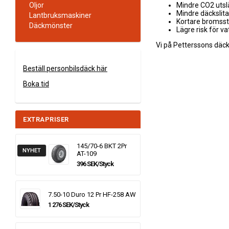
Mindre CO2 uts
Oljor
Mindre däckslit
Lantbruksmaskiner
Kortare bromss
Däckmönster
Lägre risk för v
Vi på Petterssons däck
Beställ personbilsdäck här
Boka tid
EXTRAPRISER
145/70-6 BKT 2Pr
NYHET
AT-109
396 SEK/Styck
7.50-10 Duro 12 Pr HF-258 AW
1 276 SEK/Styck