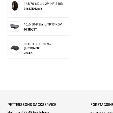
145/70-6 Duro 2Pr HF-240B
316 SEK/Styck
16x6.50-8 Slang TR13 KGV
96 SEK/ST
13X5.00-6 TR13 rak
gummiventil
72 SEK
PETTERSSONS DÄCKSERVICE
FÖRETAGSIN
Hälltorp, 633 48 Eskilstuna