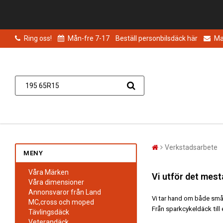
Ring oss!
Mån-fre 7-17
Beställ personbilsdäck här
Mai
Verkstadsarbete
MENY
Våra Märken
Vi utför det mesta
Våra dimensioner
Annonsvaror från Land
Vi tar hand om både små o
MC,cross och moped
Från sparkcykeldäck till
Tävlingsdäck
Veterandäck