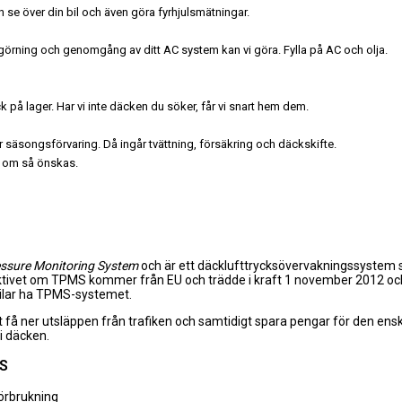
 se över din bil och även göra fyrhjulsmätningar.
engörning och genomgång av ditt AC system kan vi göra. Fylla på AC och olja.
k på lager. Har vi inte däcken du söker, får vi snart hem dem.
r säsongsförvaring. Då ingår tvättning, försäkring och däckskifte.
a om så önskas.
essure Monitoring System
och är ett däcklufttrycksövervakningssystem s
ektivet om TPMS kommer från EU och trädde i kraft 1 november 2012 och 
 bilar ha TPMS-systemet.
 att få ner utsläppen från trafiken och samtidigt spara pengar för den en
 i däcken.
MS
örbrukning